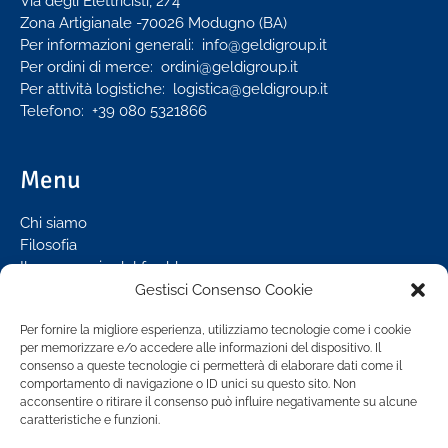
Via degli Elettricisti, 2/4
Zona Artigianale -70026 Modugno (BA)
Per informazioni generali:
info@geldigroup.it
Per ordini di merce:
ordini@geldigroup.it
Per attività logistiche:
logistica@geldigroup.it
Telefono: +39 080 5321866
Menu
Chi siamo
Filosofia
Il commercio del freddo
La logistica del freddo
Gestisci Consenso Cookie
La qualità certificata
Per fornire la migliore esperienza, utilizziamo tecnologie come i cookie
La Flotta
per memorizzare e/o accedere alle informazioni del dispositivo. Il
News
consenso a queste tecnologie ci permetterà di elaborare dati come il
comportamento di navigazione o ID unici su questo sito. Non
acconsentire o ritirare il consenso può influire negativamente su alcune
caratteristiche e funzioni.