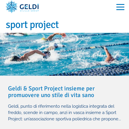
HOME
sport project
CHI SIAMO
PASSIONE DI FAMIGLIA DAL 1993
COMMERCIO
GELDI OGGI
LOGISTICA
FILOSOFIA
QUALITÀ CERTIFICATA
LA SEDE
DOWNLOAD
Geldi & Sport Project insieme per
NEWS
promuovere uno stile di vita sano
LOGISTICA
Geldi, punto di riferimento nella logistica integrata del
COMMERCIO
freddo, scende in campo, anzi in vasca insieme a Sport
Project: un’associazione sportiva poliedrica che propone...