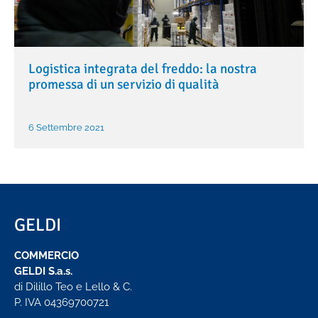
Logistica integrata del freddo: la nostra
promessa di un servizio di qualità
6 Settembre 2021
GELDI
COMMERCIO
GELDI S.a.s.
di Dilillo Teo e Lello & C.
P. IVA 04369700721